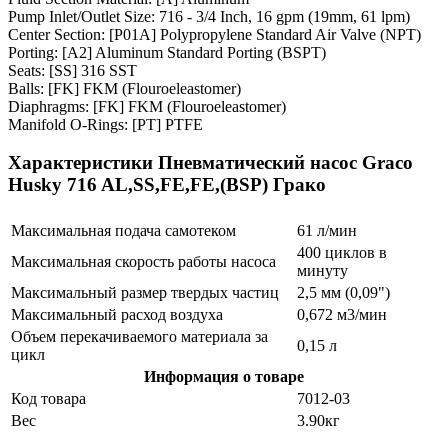
Pump Inlet/Outlet Size: 716 - 3/4 Inch, 16 gpm (19mm, 61 lpm)
Center Section: [P01A] Polypropylene Standard Air Valve (NPT)
Porting: [A2] Aluminum Standard Porting (BSPT)
Seats: [SS] 316 SST
Balls: [FK] FKM (Flouroeleastomer)
Diaphragms: [FK] FKM (Flouroeleastomer)
Manifold O-Rings: [PT] PTFE
Характеристики Пневматический насос Graco
Husky 716 AL,SS,FE,FE,(BSP) Грако
Максимальная подача самотеком
61 л/мин
400 циклов в
Максимальная скорость работы насоса
минуту
Максимальный размер твердых частиц
2,5 мм (0,09")
Максимальный расход воздуха
0,672 м3/мин
Объем перекачиваемого материала за
0,15 л
цикл
Информация о товаре
Код товара
7012-03
Вес
3.90кг