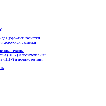
ля дорожной разметки
 полимочевины
на (ППУ) и полимочевины
ины