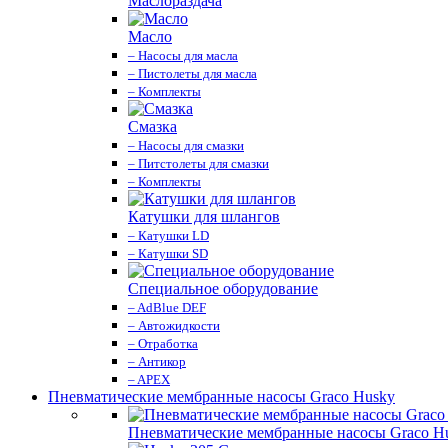
Маслораздача
Масло
– Насосы для масла
– Пистолеты для масла
– Комплекты
Смазка
– Насосы для смазки
– Питстолеты для смазки
– Комплекты
Катушки для шлангов
– Катушки LD
– Катушки SD
Специальное оборудование
– AdBlue DEF
– Автожидкости
– Отработка
– Антикор
– APEX
Пневматические мембранные насосы Graco Husky
Пневматические мембранные насосы Graco H