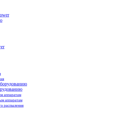
ower
я
ния
орудованию
ым аппаратам
ным аппаратам
го распыления