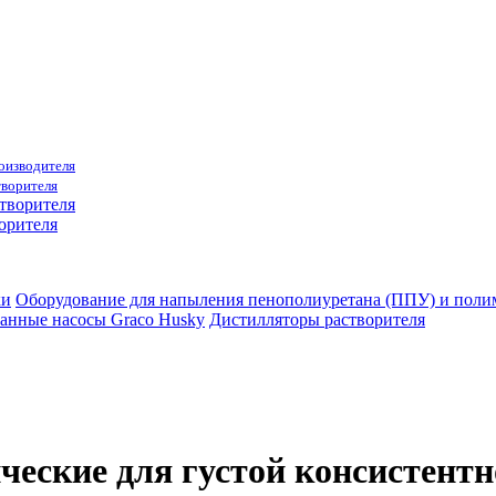
роизводителя
творителя
орителя
ки
Оборудование для напыления пенополиуретана (ППУ) и пол
анные насосы Graco Husky
Дистилляторы растворителя
ческие для густой консистент