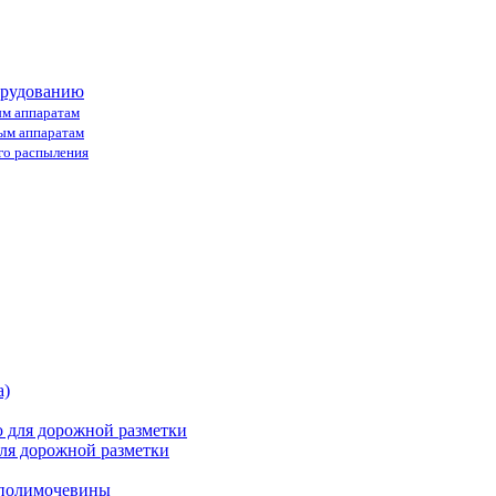
орудованию
ым аппаратам
ным аппаратам
го распыления
ля дорожной разметки
 полимочевины