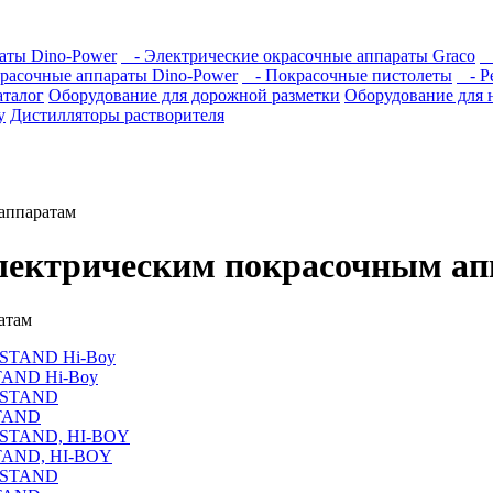
аты Dino-Power
- Электрические окрасочные аппараты Graco
-
расочные аппараты Dino-Power
- Покрасочные пистолеты
- Ре
талог
Оборудование для дорожной разметки
Оборудование для 
y
Дистилляторы растворителя
аппаратам
электрическим покрасочным а
атам
TAND Hi-Boy
STAND
STAND, HI-BOY