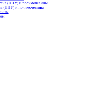
на (ППУ) и полимочевины
ины