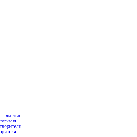
роизводителя
творителя
орителя