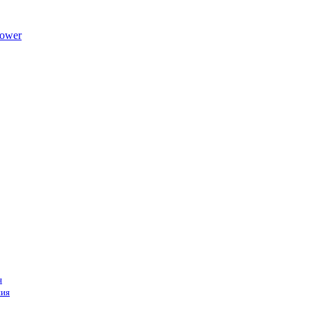
ower
я
ния