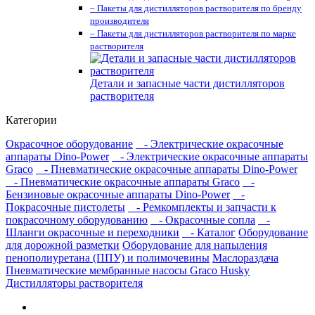
– Пакеты для дистилляторов растворителя по бренду
производителя
– Пакеты для дистилляторов растворителя по марке
растворителя
Детали и запасные части дистилляторов
растворителя
Категории
Окрасочное оборудование
- Электрические окрасочные
аппараты Dino-Power
- Электрические окрасочные аппараты
Graco
- Пневматические окрасочные аппараты Dino-Power
- Пневматические окрасочные аппараты Graco
-
Бензиновые окрасочные аппараты Dino-Power
-
Покрасочные пистолеты
- Ремкомплекты и запчасти к
покрасочному оборудованию
- Окрасочные сопла
-
Шланги окрасочные и переходники
- Каталог
Оборудование
для дорожной разметки
Оборудование для напыления
пенополиуретана (ППУ) и полимочевины
Маслораздача
Пневматические мембранные насосы Graco Husky
Дистилляторы растворителя