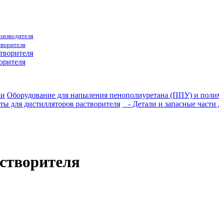
роизводителя
творителя
орителя
ки
Оборудование для напыления пенополиуретана (ППУ) и пол
ы для дистилляторов растворителя
- Детали и запасные части 
астворителя