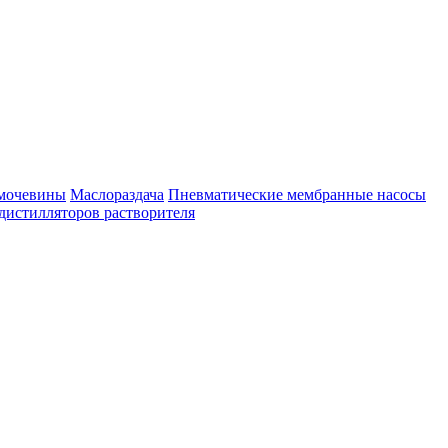
имочевины
Маслораздача
Пневматические мембранные насосы
дистилляторов растворителя