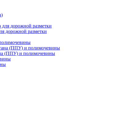
ля дорожной разметки
 полимочевины
на (ППУ) и полимочевины
ины