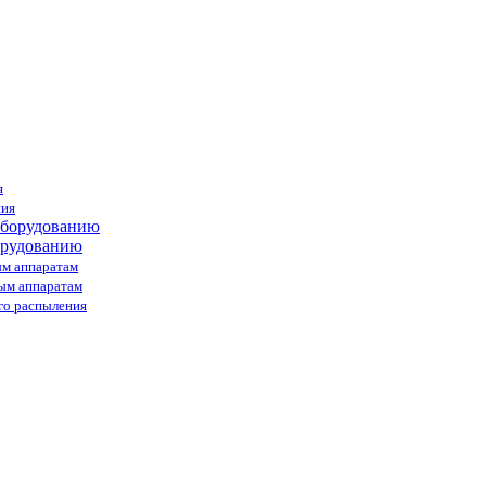
я
ния
орудованию
ым аппаратам
ным аппаратам
го распыления