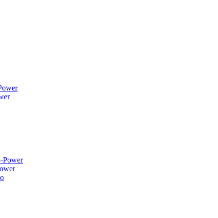
wer
ower