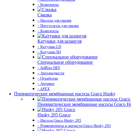
– Комплекты
Смазка
– Насосы для смазки
– Питстолеты для смазки
– Комплекты
Катушки для шлангов
– Катушки LD
– Катушки SD
Специальное оборудование
– AdBlue DEF
– Автожидкости
– Отработка
– Антикор
– APEX
Пневматические мембранные насосы Graco Husky
Пневматические мембранные насосы Graco H
Husky 205 Graco
– Насосы Graco Husky 205
– Ремкомплекты и запчасти Graco Husky 205