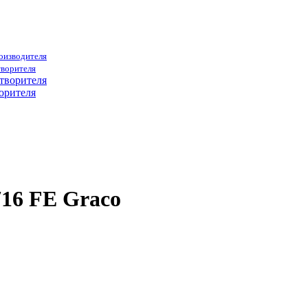
роизводителя
творителя
орителя
16 FE Graco