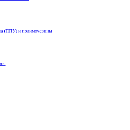
на (ППУ) и полимочевины
ины