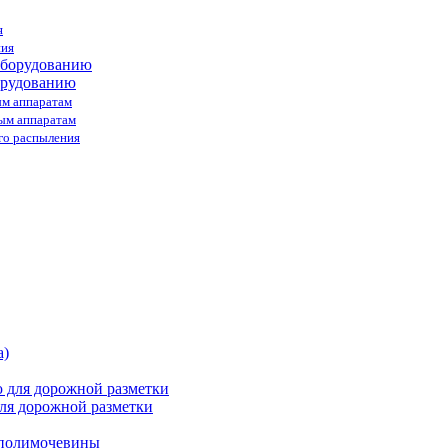
я
ния
орудованию
ым аппаратам
ным аппаратам
го распыления
ля дорожной разметки
 полимочевины