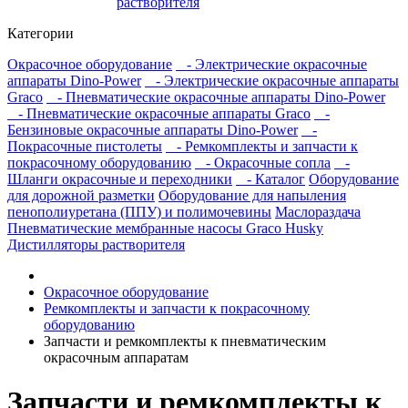
растворителя
Категории
Окрасочное оборудование
- Электрические окрасочные
аппараты Dino-Power
- Электрические окрасочные аппараты
Graco
- Пневматические окрасочные аппараты Dino-Power
- Пневматические окрасочные аппараты Graco
-
Бензиновые окрасочные аппараты Dino-Power
-
Покрасочные пистолеты
- Ремкомплекты и запчасти к
покрасочному оборудованию
- Окрасочные сопла
-
Шланги окрасочные и переходники
- Каталог
Оборудование
для дорожной разметки
Оборудование для напыления
пенополиуретана (ППУ) и полимочевины
Маслораздача
Пневматические мембранные насосы Graco Husky
Дистилляторы растворителя
Окрасочное оборудование
Ремкомплекты и запчасти к покрасочному
оборудованию
Запчасти и ремкомплекты к пневматическим
окрасочным аппаратам
Запчасти и ремкомплекты к