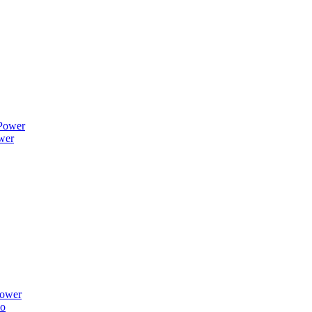
wer
ower