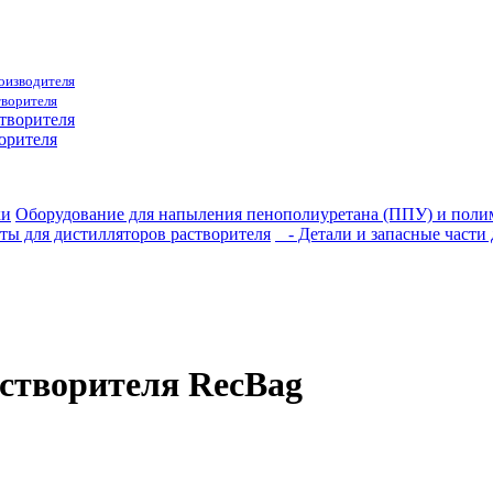
роизводителя
творителя
орителя
ки
Оборудование для напыления пенополиуретана (ППУ) и пол
ы для дистилляторов растворителя
- Детали и запасные части 
створителя RecBag