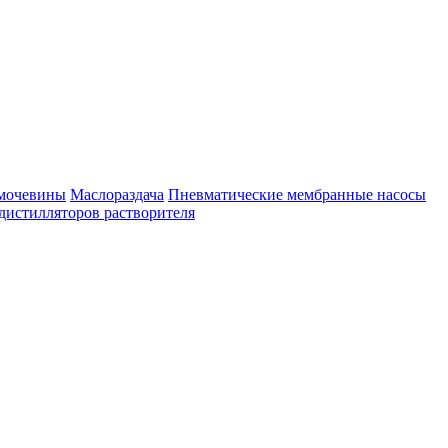
имочевины
Маслораздача
Пневматические мембранные насосы
дистилляторов растворителя