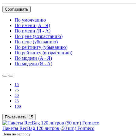
Сортировать
По умолчанию
По имени (A - Я)
По имени (Я - A)
По цене (возрастанию)
По цене (убыванию)
По рейтингу (убыванию)
По рейтингу (возрастанию)
По модели (A - Я)
По модели (Я - A)
15
25
50
75
100
Показывать:
15
Пакеты RecBag 120 литров (50 шт.) Formeco
Цена по запросу