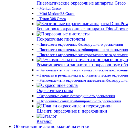
Пневматические окрасочные аппараты Graco
– Merkur Graco
– Mini Merkur ES Graco
– Triton 308 Graco
Бензиновые окрасочные аппараты Dino-Power
Покрасочные пистолеты
– Пистолеты окрасочные безвоздушного распыления
– Пистолеты окрасочные комбинированного распылени
– Пистолеты окрасочные электростатического распыле
Ремкомплекты и запчасти к покрасочному об
– Ремкомплекты и запчасти к электрическим покрасочн
– Запчасти и ремкомплекты к пневматическим окрасоч
– Ремкомплекты к окрасочным пистолетам безвоздушно
Окрасочные сопла
– Окрасочные сопла безвоздушного распыления
– Окрасочные сопла комбинированного распыления
Шланги окрасочные и переходники
Каталог
Оборудование для дорожной разметки