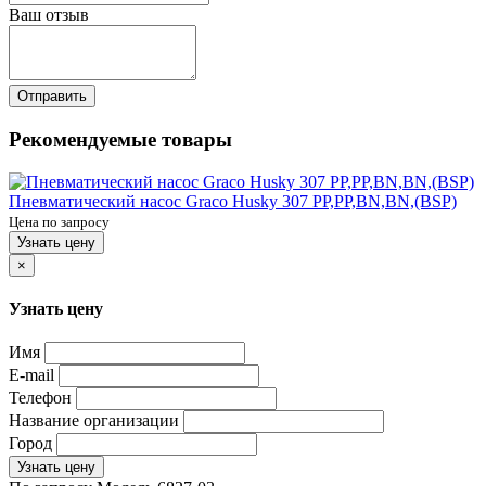
Ваш отзыв
Отправить
Рекомендуемые товары
Пневматический насос Graco Husky 307 PP,PP,BN,BN,(BSP)
Цена по запросу
Узнать цену
×
Узнать цену
Имя
E-mail
Телефон
Название организации
Город
Узнать цену