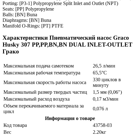
Porting: [P3-1] Polypropylene Split Inlet and Outlet (NPT)
Seats: [PP] Polypropylene
Balls: [BN] Buna
Diaphragms: [BN] Buna
Manifold O-Rings: [PT] PTFE
Характеристики Пневматический насос Graco
Husky 307 PP,PP,BN,BN DUAL INLET-OUTLET
Грако
Максимальная подача самотеком
26,5 л/мин
Максимальная рабочая температура
65,5°C
330 циклов в
Максимальная скорость работы насоса
минуту
Максимальный размер твердых частиц
1,5 мм (0,06")
Максимальный расход воздуха
0,17 м3/мин
Объем перекачиваемого материала за
0,076 л
цикл
Информация о товаре
Код товара
43758-03
Вес
2.20кг