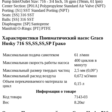
Pump Inlet/Outlet Size: 716 - 3/4 Inch, 16 gpm (19mm, 61 lpm)
Center Section: [P01A] Polypropylene Standard Air Valve (NPT)
Porting: [S1] SST Standard Porting (NPT)
Seats: [SS] 316 SST
Balls: [SS] 316 SST
Diaphragms: [SP] Santoprene
Manifold O-Rings: [PT] PTFE
Характеристики Пневматический насос Graco
Husky 716 SS,SS,SS,SP Грако
Максимальная подача самотеком
61 л/мин
400 циклов в
Максимальная скорость работы насоса
минуту
Максимальный размер твердых частиц
2,5 мм (0,09")
Максимальный расход воздуха
0,672 м3/мин
Объем перекачиваемого материала за
0,15 л
цикл
Информация о товаре
Код товара
7143-03
Вес
8.20кг