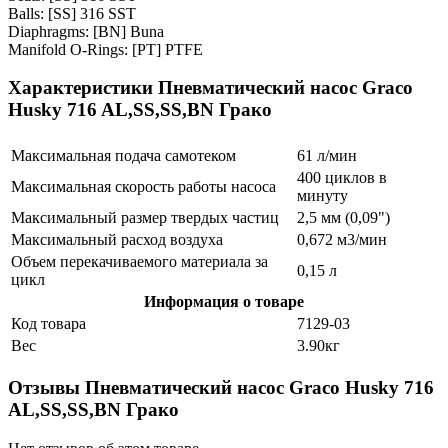
Balls: [SS] 316 SST
Diaphragms: [BN] Buna
Manifold O-Rings: [PT] PTFE
Характеристики Пневматический насос Graco
Husky 716 AL,SS,SS,BN Грако
Максимальная подача самотеком
61 л/мин
400 циклов в
Максимальная скорость работы насоса
минуту
Максимальный размер твердых частиц
2,5 мм (0,09")
Максимальный расход воздуха
0,672 м3/мин
Объем перекачиваемого материала за
0,15 л
цикл
Информация о товаре
Код товара
7129-03
Вес
3.90кг
Отзывы Пневматический насос Graco Husky 716
AL,SS,SS,BN Грако