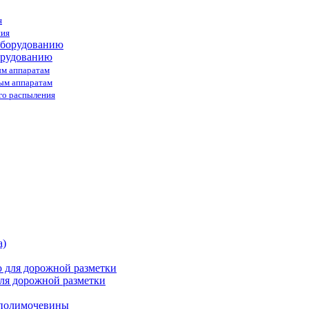
я
ния
орудованию
ым аппаратам
ным аппаратам
го распыления
ля дорожной разметки
 полимочевины