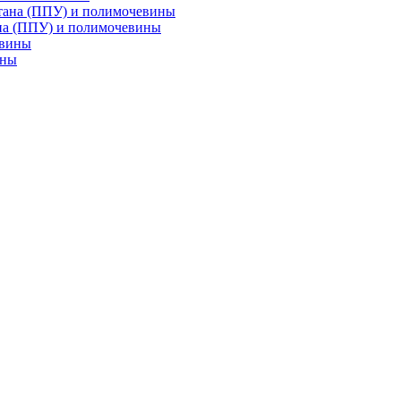
на (ППУ) и полимочевины
ины