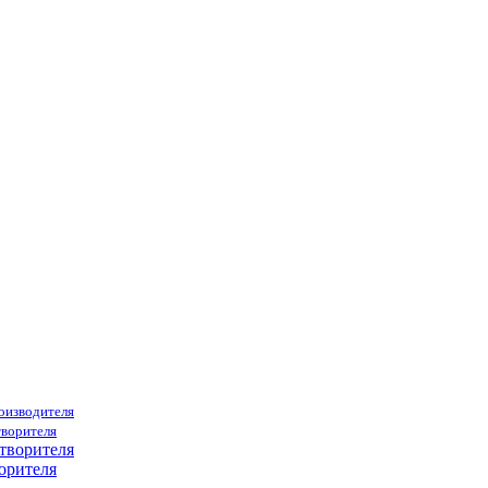
роизводителя
творителя
орителя