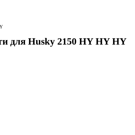
HY
ти для Husky 2150 HY HY HY