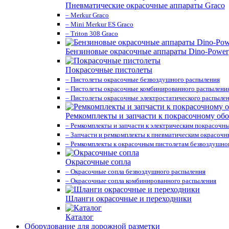
Пневматические окрасочные аппараты Graco
– Merkur Graco
– Mini Merkur ES Graco
– Triton 308 Graco
Бензиновые окрасочные аппараты Dino-Power
Покрасочные пистолеты
– Пистолеты окрасочные безвоздушного распыления
– Пистолеты окрасочные комбинированного распылени
– Пистолеты окрасочные электростатического распыле
Ремкомплекты и запчасти к покрасочному об
– Ремкомплекты и запчасти к электрическим покрасочн
– Запчасти и ремкомплекты к пневматическим окрасоч
– Ремкомплекты к окрасочным пистолетам безвоздушно
Окрасочные сопла
– Окрасочные сопла безвоздушного распыления
– Окрасочные сопла комбинированного распыления
Шланги окрасочные и переходники
Каталог
Оборудование для дорожной разметки