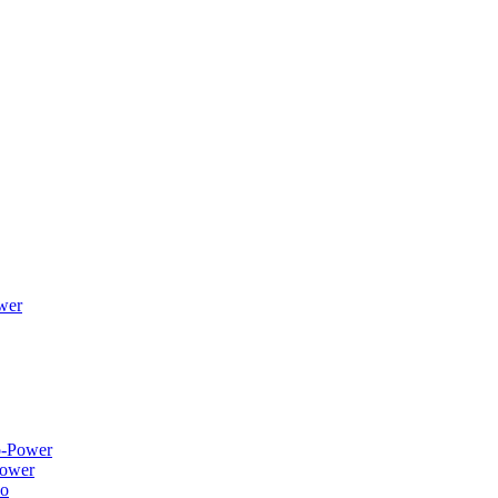
wer
ower