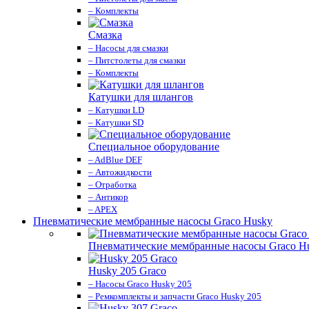
– Комплекты
Смазка
– Насосы для смазки
– Питстолеты для смазки
– Комплекты
Катушки для шлангов
– Катушки LD
– Катушки SD
Специальное оборудование
– AdBlue DEF
– Автожидкости
– Отработка
– Антикор
– APEX
Пневматические мембранные насосы Graco Husky
Пневматические мембранные насосы Graco H
Husky 205 Graco
– Насосы Graco Husky 205
– Ремкомплекты и запчасти Graco Husky 205