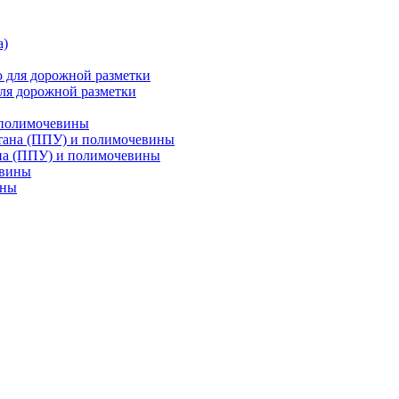
ля дорожной разметки
 полимочевины
на (ППУ) и полимочевины
ины