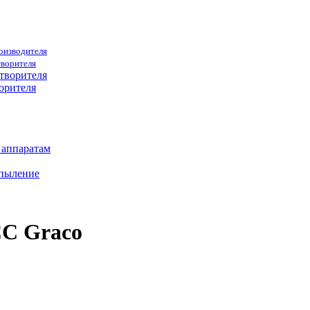
роизводителя
творителя
орителя
 аппаратам
спыление
CC Graco