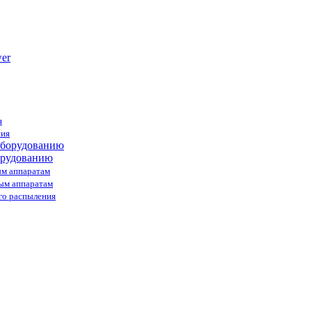
я
ния
орудованию
ым аппаратам
ным аппаратам
го распыления