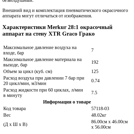
безвоздушный.
Внешний вид и комплектация пневматического окрасочного
аппарата могут отличаться от изображения.
Характеристики Merkur 28:1 окрасочный
аппарат на стену XTR Graco Грако
Максимальное давление воздуха на
7
входе, бар
Максимальное давление материала на
192
выходе, бар
Объем за цикл (куб. см)
125
Расход воздуха при давлении 7 бар при
0.74
20 цикл/мин, м3/мин
Расход жидкости при 60 циклах, л/мин
7.5
в минуту
Информация о товаре
Код товара
57118-03
Вес
48.02кг
86.00см x 46.00см
(Д x Ш x В)
x 56.00см