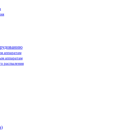
я
ния
орудованию
ым аппаратам
ным аппаратам
го распыления