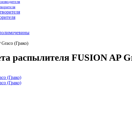
роизводителя
творителя
орителя
 полимочевины
Graco (Грако)
та распылителя FUSION AP Gr