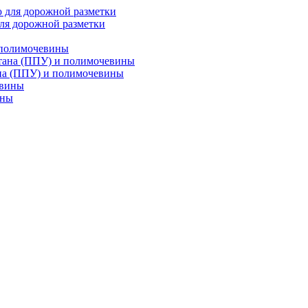
ля дорожной разметки
 полимочевины
на (ППУ) и полимочевины
ины