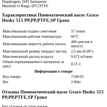
Diaphragms: [SP] Santoprene
Manifold O-Rings: [PT] PTFE
Характеристики Пневматический насос Graco
Husky 515 PP,PP,PTFE,SP Грако
Максимальная подача самотеком
57 л/мин
Максимальная рабочая температура
66°C
400 циклов в
Максимальная скорость работы насоса
минуту
Максимальный размер твердых частиц
2,5 мм (0,09")
Максимальный расход воздуха
0,672 м3/мин
Объем перекачиваемого материала за
0,15 л
цикл
Информация о товаре
Код товара
7108-03
Вес
2.90кг
Отзывы Пневматический насос Graco Husky 515
PP,PP,PTFE,SP Грако
Нет отзывов об этом товаре.