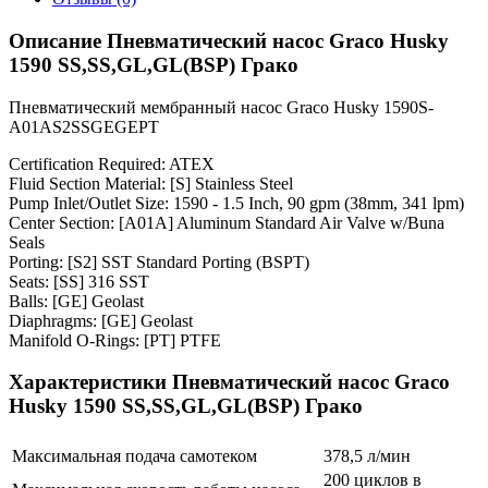
Описание Пневматический насос Graco Husky
1590 SS,SS,GL,GL(BSP) Грако
Пневматический мембранный насос Graco Husky 1590S-
A01AS2SSGEGEPT
Certification Required: ATEX
Fluid Section Material: [S] Stainless Steel
Pump Inlet/Outlet Size: 1590 - 1.5 Inch, 90 gpm (38mm, 341 lpm)
Center Section: [A01A] Aluminum Standard Air Valve w/Buna
Seals
Porting: [S2] SST Standard Porting (BSPT)
Seats: [SS] 316 SST
Balls: [GE] Geolast
Diaphragms: [GE] Geolast
Manifold O-Rings: [PT] PTFE
Характеристики Пневматический насос Graco
Husky 1590 SS,SS,GL,GL(BSP) Грако
Максимальная подача самотеком
378,5 л/мин
200 циклов в