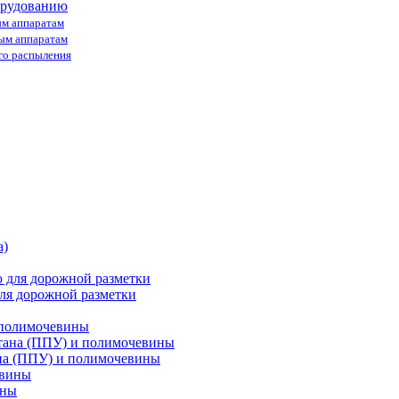
орудованию
ым аппаратам
ным аппаратам
го распыления
ля дорожной разметки
 полимочевины
на (ППУ) и полимочевины
ины