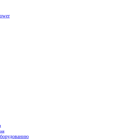
ower
я
ния