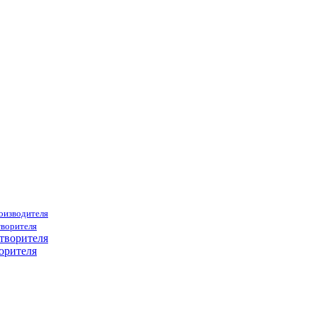
роизводителя
творителя
орителя