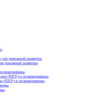
ля дорожной разметки
 полимочевины
на (ППУ) и полимочевины
ины