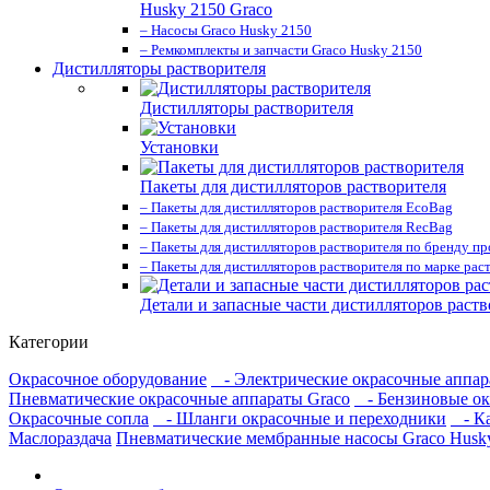
Husky 2150 Graco
– Насосы Graco Husky 2150
– Ремкомплекты и запчасти Graco Husky 2150
Дистилляторы растворителя
Дистилляторы растворителя
Установки
Пакеты для дистилляторов растворителя
– Пакеты для дистилляторов растворителя EcoBag
– Пакеты для дистилляторов растворителя RecBag
– Пакеты для дистилляторов растворителя по бренду п
– Пакеты для дистилляторов растворителя по марке рас
Детали и запасные части дистилляторов раств
Категории
Окрасочное оборудование
- Электрические окрасочные аппар
Пневматические окрасочные аппараты Graco
- Бензиновые ок
Окрасочные сопла
- Шланги окрасочные и переходники
- Ка
Маслораздача
Пневматические мембранные насосы Graco Husk