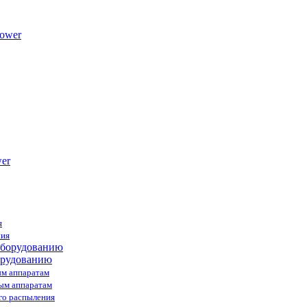
ower
я
ния
орудованию
ым аппаратам
ным аппаратам
го распыления