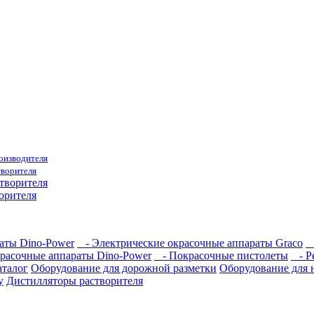
роизводителя
творителя
орителя
аты Dino-Power
- Электрические окрасочные аппараты Graco
-
расочные аппараты Dino-Power
- Покрасочные пистолеты
- Ре
талог
Оборудование для дорожной разметки
Оборудование для 
y
Дистилляторы растворителя