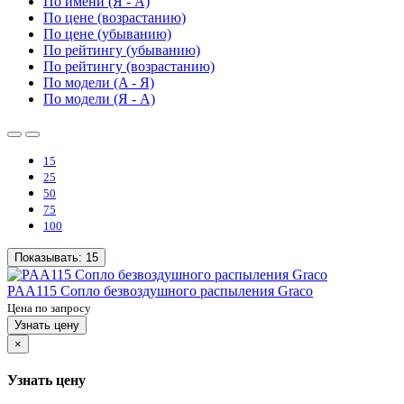
По имени (Я - A)
По цене (возрастанию)
По цене (убыванию)
По рейтингу (убыванию)
По рейтингу (возрастанию)
По модели (A - Я)
По модели (Я - A)
15
25
50
75
100
Показывать:
15
PAA115 Сопло безвоздушного распыления Graco
Цена по запросу
Узнать цену
×
Узнать цену