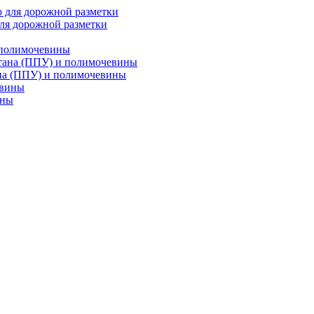
ля дорожной разметки
 полимочевины
на (ППУ) и полимочевины
ины