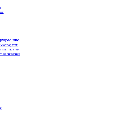
я
ния
орудованию
ым аппаратам
ным аппаратам
го распыления