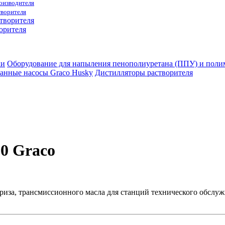
роизводителя
творителя
орителя
ки
Оборудование для напыления пенополиуретана (ППУ) и пол
анные насосы Graco Husky
Дистилляторы растворителя
0 Graco
фриза, трансмиссионного масла для станций технического обс