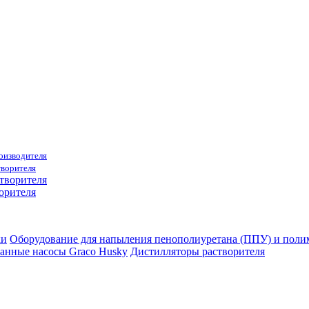
роизводителя
творителя
орителя
ки
Оборудование для напыления пенополиуретана (ППУ) и пол
анные насосы Graco Husky
Дистилляторы растворителя