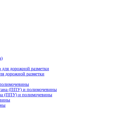
ля дорожной разметки
 полимочевины
на (ППУ) и полимочевины
ины