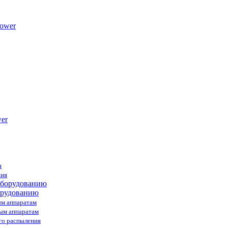
ower
я
ния
орудованию
ым аппаратам
ным аппаратам
го распыления