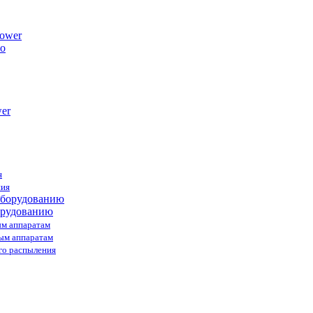
ower
я
ния
орудованию
ым аппаратам
ным аппаратам
го распыления