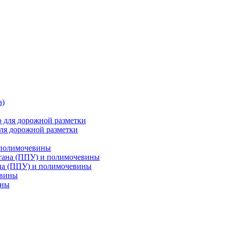
ля дорожной разметки
 полимочевины
на (ППУ) и полимочевины
ины