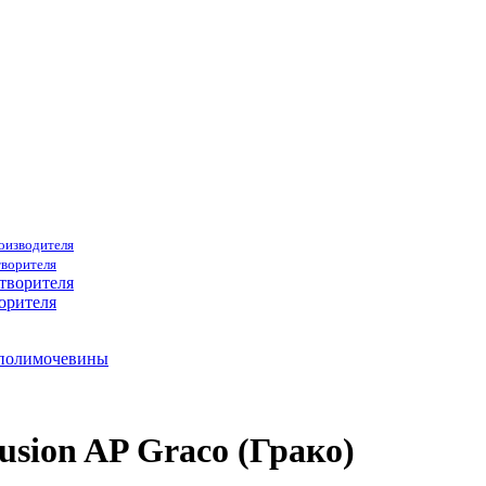
роизводителя
творителя
орителя
 полимочевины
sion AP Graco (Грако)