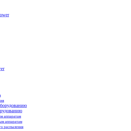
ower
я
ния
орудованию
ым аппаратам
ным аппаратам
го распыления