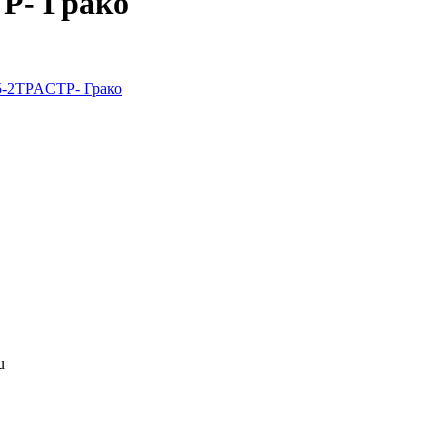
P- Грако
u