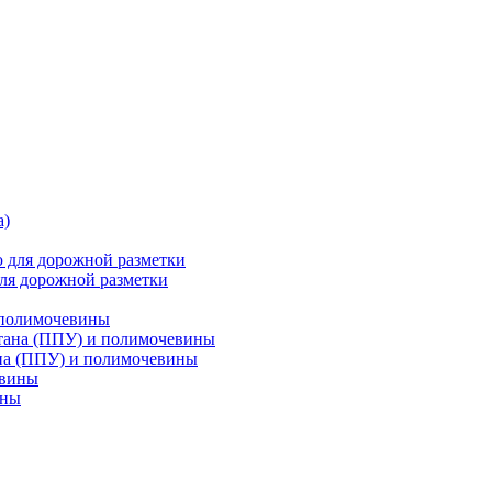
ля дорожной разметки
 полимочевины
на (ППУ) и полимочевины
ины