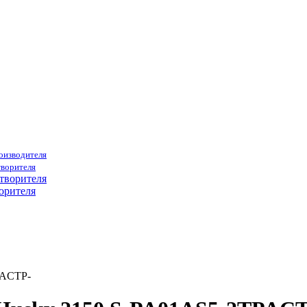
роизводителя
творителя
орителя
PACTP-