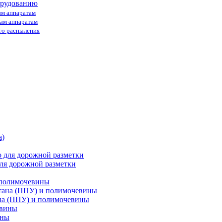
орудованию
ым аппаратам
ным аппаратам
го распыления
ля дорожной разметки
 полимочевины
на (ППУ) и полимочевины
ины