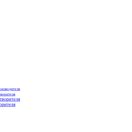
роизводителя
творителя
орителя