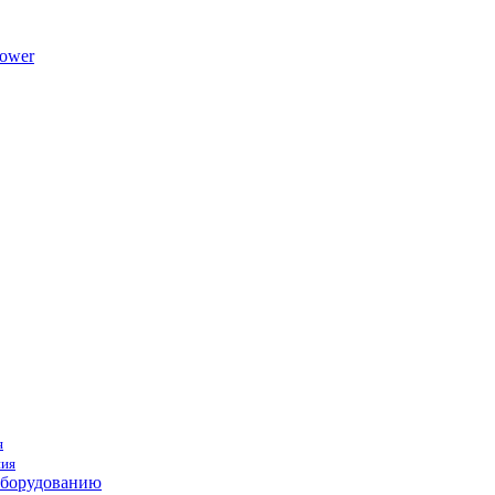
ower
я
ния