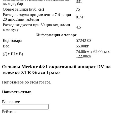
331
выходе, бар
Объем за цикл (куб. см)
75
Расход воздуха при давлении 7 бар при
0.74
20 цикл/мин, м3/мин
Расход жидкости при 60 циклах, л/мин
4.5
в минуту
Информация о товаре
Код товара
57242-03
Вес
55.00кг
74.00см x 62.00см x
(Д x Ш x В)
122.00см
Отзывы Merkur 48:1 окрасочный аппарат DV на
тележке XTR Graco Грако
Нет отзывов об этом товаре.
Написать отзыв
Ваше имя:
Рейтинг