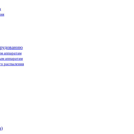
я
ния
орудованию
ым аппаратам
ным аппаратам
го распыления