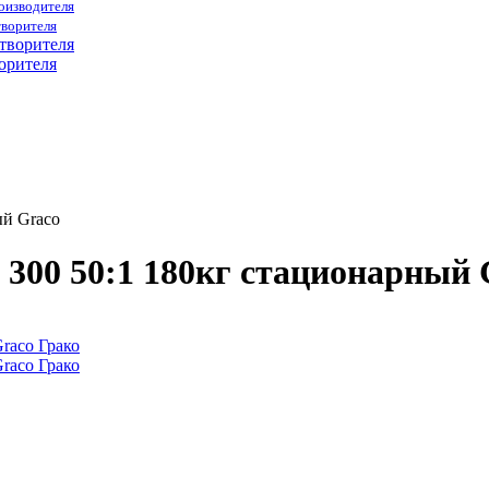
роизводителя
творителя
орителя
ый Graco
l 300 50:1 180кг стационарный