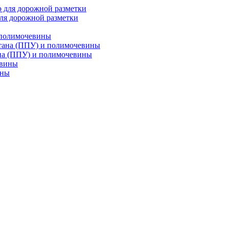
ля дорожной разметки
 полимочевины
на (ППУ) и полимочевины
ины