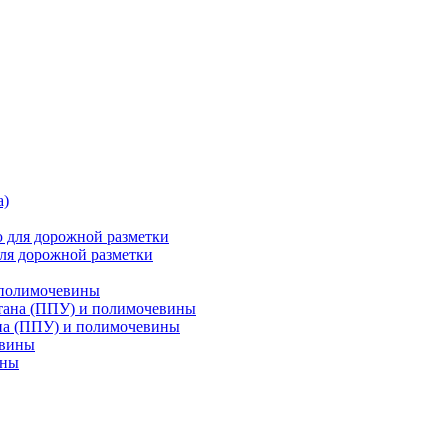
ля дорожной разметки
 полимочевины
на (ППУ) и полимочевины
ины