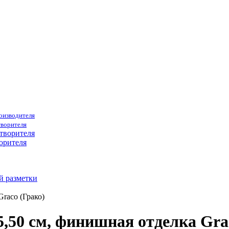
роизводителя
творителя
орителя
й разметки
raco (Грако)
5,50 см, финишная отделка Gra