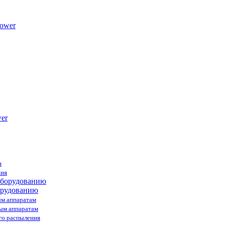
ower
я
ния
орудованию
ым аппаратам
ным аппаратам
го распыления