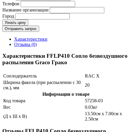
Телефон
Название организации
Город
Узнать цену
Отправить запрос
Характеристики
Отзывы (0)
Характеристики FFLP410 Сопло безвоздушного
распыления Graco Грако
Соплодержатель
RAC X
Ширина факела (при распылении с 30
20
см.), мм
Информация о товаре
Код товара
57258-03
Вес
0.03кг
13.50см x 7.00см x
(Д x Ш x В)
2.50см
Отзывы FFLP410 Сопло безвоздушного