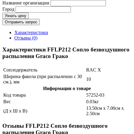
Название организации
Город
Узнать цену
Отправить запрос
Характеристики
Отзывы (0)
Характеристики FFLP212 Сопло безвоздушного
распыления Graco Грако
Соплодержатель
RAC X
Ширина факела (при распылении с 30
10
см.), мм
Информация о товаре
Код товара
57252-03
Вес
0.03кг
13.50см x 7.00см x
(Д x Ш x В)
2.50см
Отзывы FFLP212 Сопло безвоздушного
распыления Graco Грако