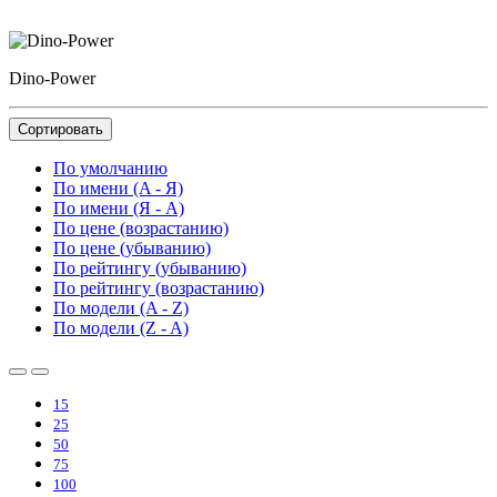
Dino-Power
Сортировать
По умолчанию
По имени (A - Я)
По имени (Я - A)
По цене (возрастанию)
По цене (убыванию)
По рейтингу (убыванию)
По рейтингу (возрастанию)
По модели (A - Z)
По модели (Z - A)
15
25
50
75
100