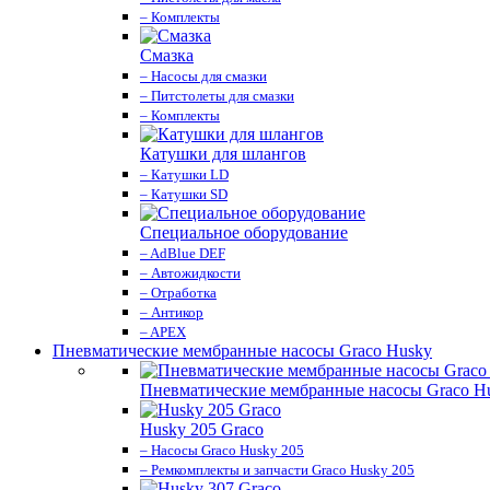
– Комплекты
Смазка
– Насосы для смазки
– Питстолеты для смазки
– Комплекты
Катушки для шлангов
– Катушки LD
– Катушки SD
Специальное оборудование
– AdBlue DEF
– Автожидкости
– Отработка
– Антикор
– APEX
Пневматические мембранные насосы Graco Husky
Пневматические мембранные насосы Graco H
Husky 205 Graco
– Насосы Graco Husky 205
– Ремкомплекты и запчасти Graco Husky 205