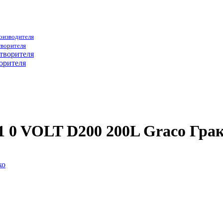
роизводителя
творителя
орителя
 0 VOLT D200 200L Graco Гра