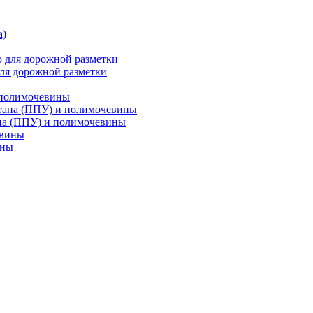
ля дорожной разметки
 полимочевины
на (ППУ) и полимочевины
ины