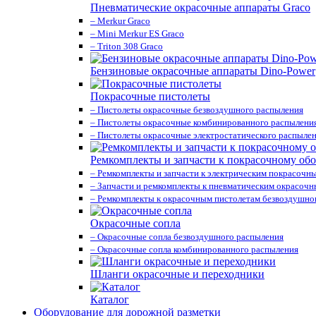
Пневматические окрасочные аппараты Graco
– Merkur Graco
– Mini Merkur ES Graco
– Triton 308 Graco
Бензиновые окрасочные аппараты Dino-Power
Покрасочные пистолеты
– Пистолеты окрасочные безвоздушного распыления
– Пистолеты окрасочные комбинированного распылени
– Пистолеты окрасочные электростатического распыле
Ремкомплекты и запчасти к покрасочному об
– Ремкомплекты и запчасти к электрическим покрасочн
– Запчасти и ремкомплекты к пневматическим окрасоч
– Ремкомплекты к окрасочным пистолетам безвоздушно
Окрасочные сопла
– Окрасочные сопла безвоздушного распыления
– Окрасочные сопла комбинированного распыления
Шланги окрасочные и переходники
Каталог
Оборудование для дорожной разметки