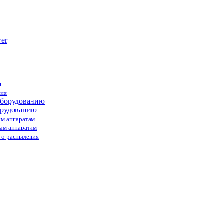
я
ния
орудованию
ым аппаратам
ным аппаратам
го распыления