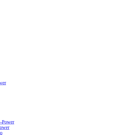
wer
ower