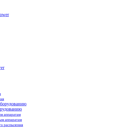
ower
я
ния
орудованию
ым аппаратам
ным аппаратам
го распыления