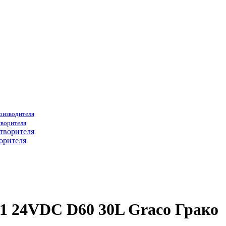
роизводителя
творителя
орителя
 24VDC D60 30L Graco Грако