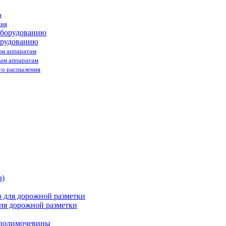
я
ния
орудованию
ым аппаратам
ным аппаратам
го распыления
ля дорожной разметки
 полимочевины