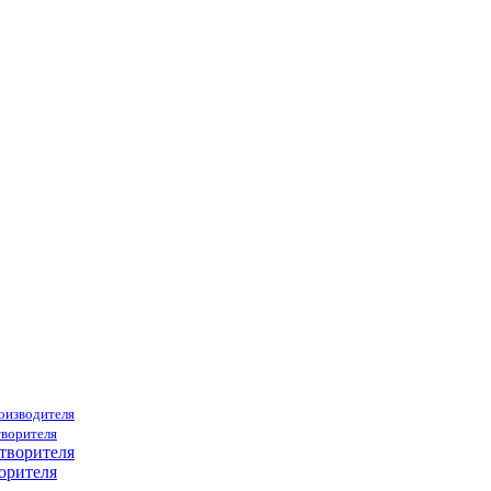
роизводителя
творителя
орителя