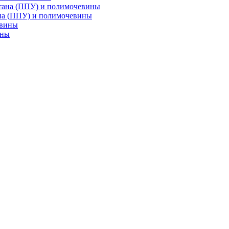
на (ППУ) и полимочевины
ины