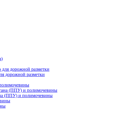
ля дорожной разметки
 полимочевины
на (ППУ) и полимочевины
ины