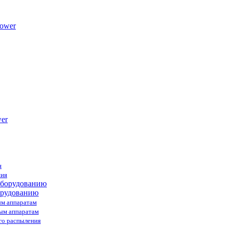
ower
я
ния
орудованию
ым аппаратам
ным аппаратам
го распыления