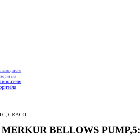
роизводителя
творителя
орителя
DTC, GRACO
FB1 MERKUR BELLOWS PUMP,5