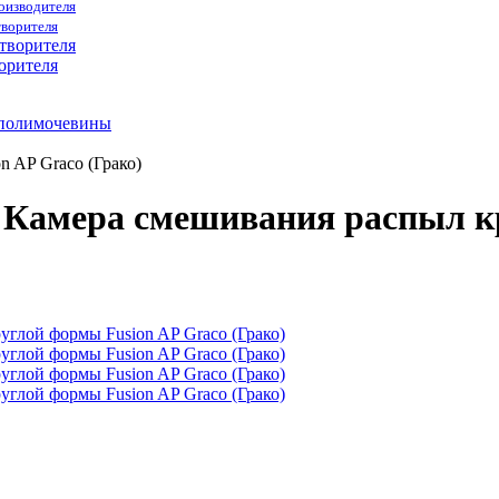
роизводителя
творителя
орителя
 полимочевины
 AP Graco (Грако)
7 Камера смешивания распыл к