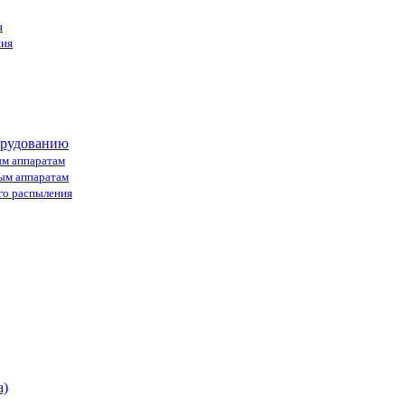
я
ния
орудованию
ым аппаратам
ным аппаратам
го распыления