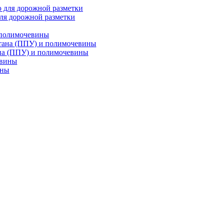
ля дорожной разметки
 полимочевины
на (ППУ) и полимочевины
ины