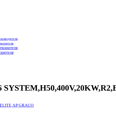
роизводителя
творителя
орителя
56 SYSTEM,H50,400V,20KW,R2