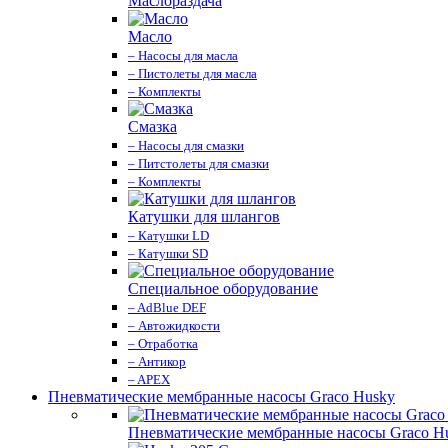
Маслораздача
Масло
– Насосы для масла
– Пистолеты для масла
– Комплекты
Смазка
– Насосы для смазки
– Питстолеты для смазки
– Комплекты
Катушки для шлангов
– Катушки LD
– Катушки SD
Специальное оборудование
– AdBlue DEF
– Автожидкости
– Отработка
– Антикор
– APEX
Пневматические мембранные насосы Graco Husky
Пневматические мембранные насосы Graco H