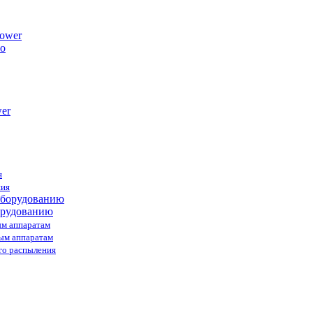
ower
я
ния
орудованию
ым аппаратам
ным аппаратам
го распыления