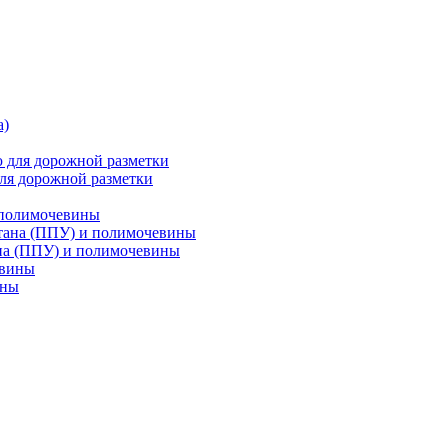
ля дорожной разметки
 полимочевины
на (ППУ) и полимочевины
ины