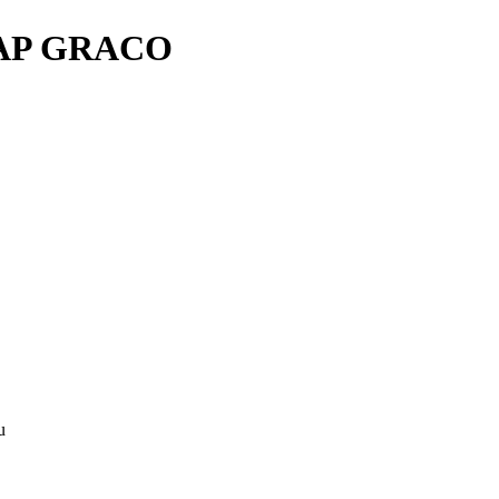
,AP GRACO
u