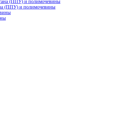
на (ППУ) и полимочевины
ины