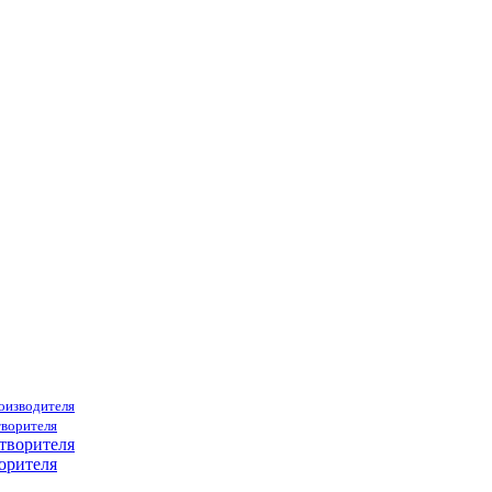
роизводителя
творителя
орителя