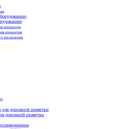
я
ния
орудованию
ым аппаратам
ным аппаратам
го распыления
ля дорожной разметки
 полимочевины