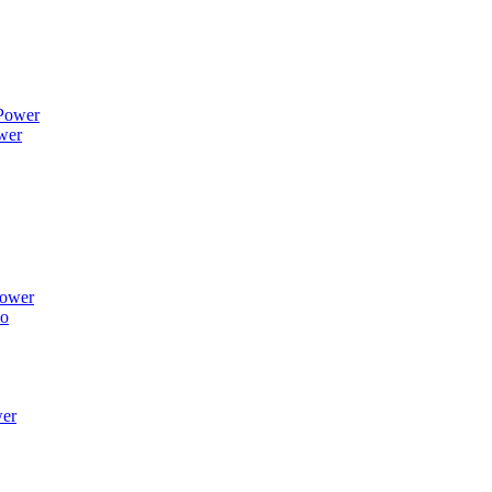
wer
ower