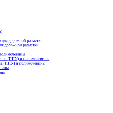
ля дорожной разметки
 полимочевины
на (ППУ) и полимочевины
ины