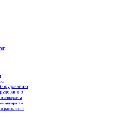
я
ния
орудованию
ым аппаратам
ным аппаратам
го распыления