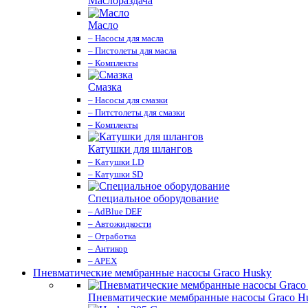
Маслораздача
Масло
– Насосы для масла
– Пистолеты для масла
– Комплекты
Смазка
– Насосы для смазки
– Питстолеты для смазки
– Комплекты
Катушки для шлангов
– Катушки LD
– Катушки SD
Специальное оборудование
– AdBlue DEF
– Автожидкости
– Отработка
– Антикор
– APEX
Пневматические мембранные насосы Graco Husky
Пневматические мембранные насосы Graco H