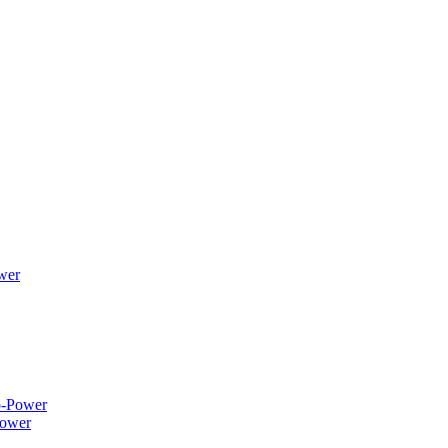
wer
ower