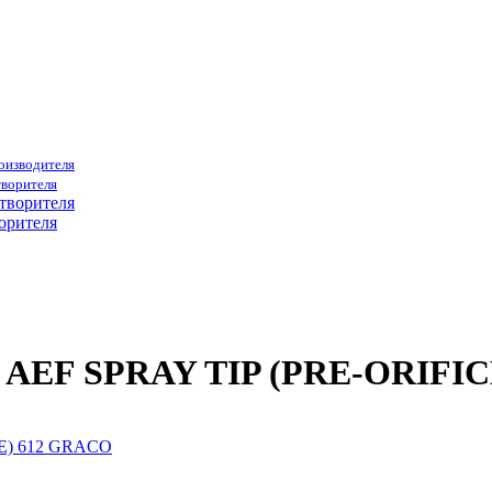
роизводителя
творителя
орителя
12 AEF SPRAY TIP (PRE-ORIFI