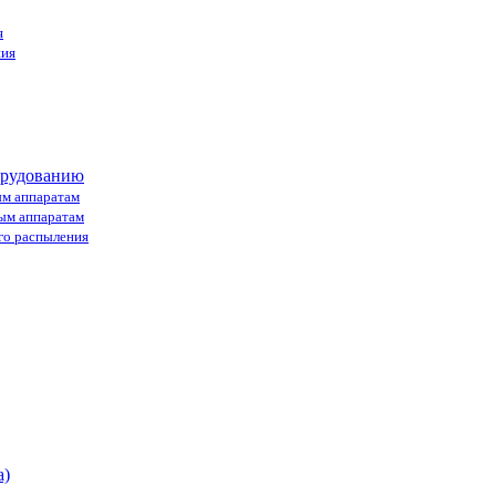
я
ния
орудованию
ым аппаратам
ным аппаратам
го распыления