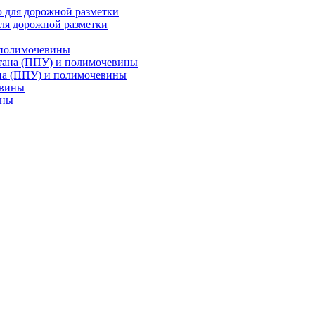
ля дорожной разметки
 полимочевины
на (ППУ) и полимочевины
ины