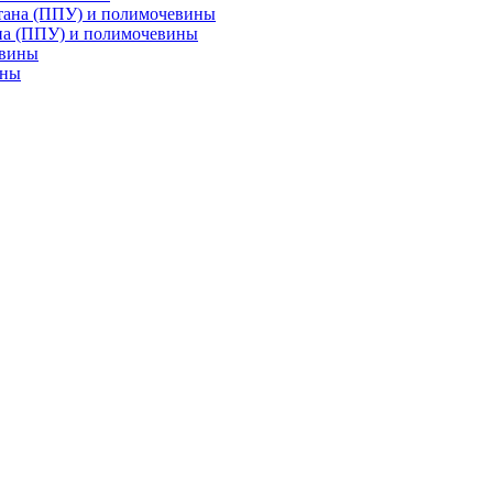
на (ППУ) и полимочевины
ины