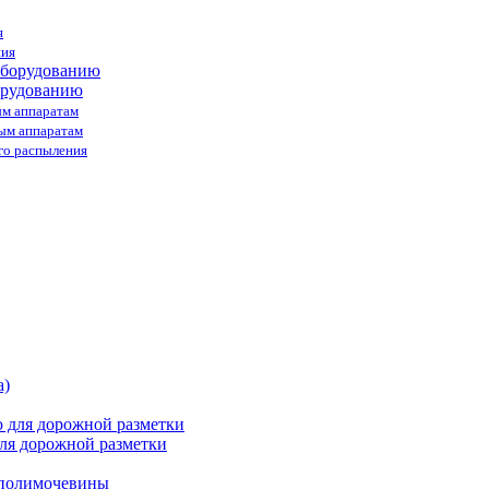
я
ния
орудованию
ым аппаратам
ным аппаратам
го распыления
ля дорожной разметки
 полимочевины