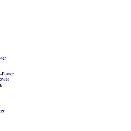
wer
ower