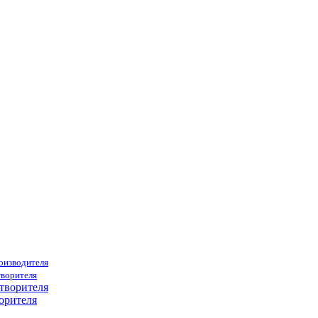
роизводителя
творителя
орителя