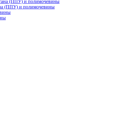
на (ППУ) и полимочевины
ины