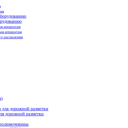
я
ния
орудованию
ым аппаратам
ным аппаратам
го распыления
ля дорожной разметки
 полимочевины