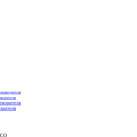
роизводителя
творителя
орителя
ACO