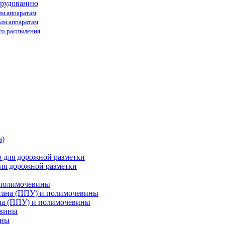
орудованию
ым аппаратам
ным аппаратам
го распыления
ля дорожной разметки
 полимочевины
на (ППУ) и полимочевины
ины