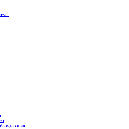
ower
я
ния