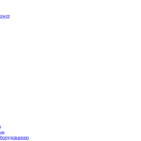
ower
я
ния