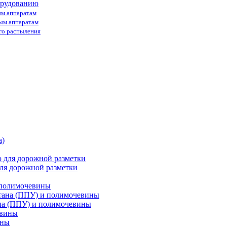
орудованию
ым аппаратам
ным аппаратам
го распыления
ля дорожной разметки
 полимочевины
на (ППУ) и полимочевины
ины