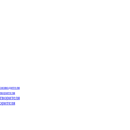
роизводителя
творителя
орителя