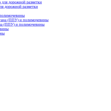
ля дорожной разметки
 полимочевины
на (ППУ) и полимочевины
ины