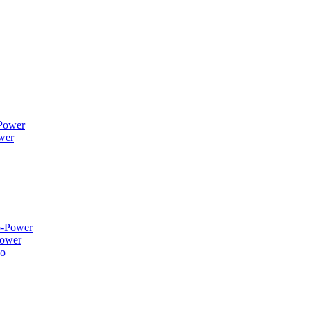
wer
ower