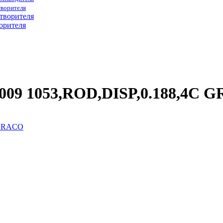
творителя
орителя
1009 1053,ROD,DISP,0.188,4C 