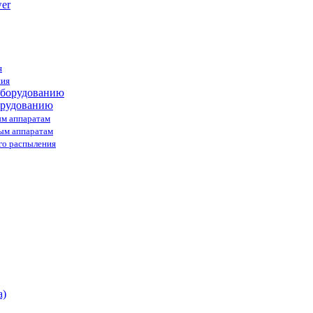
я
ния
орудованию
ым аппаратам
ным аппаратам
го распыления