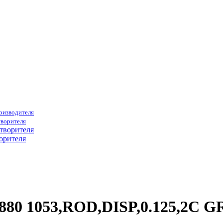
роизводителя
творителя
орителя
0880 1053,ROD,DISP,0.125,2C 