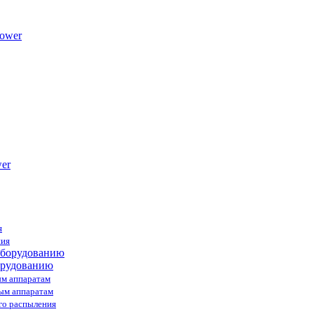
ower
я
ния
орудованию
ым аппаратам
ным аппаратам
го распыления