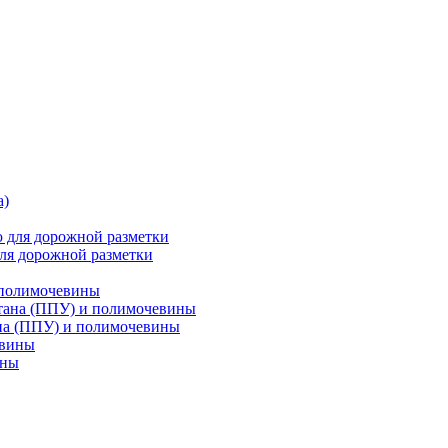
ля дорожной разметки
 полимочевины
на (ППУ) и полимочевины
ины