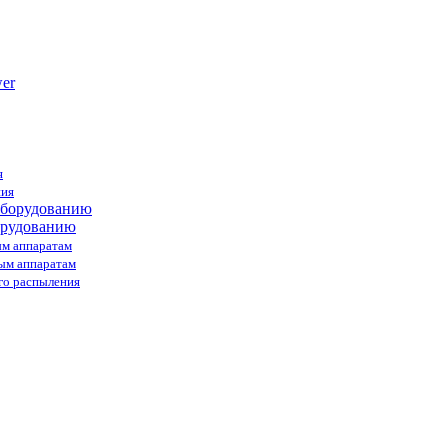
я
ния
орудованию
ым аппаратам
ным аппаратам
го распыления