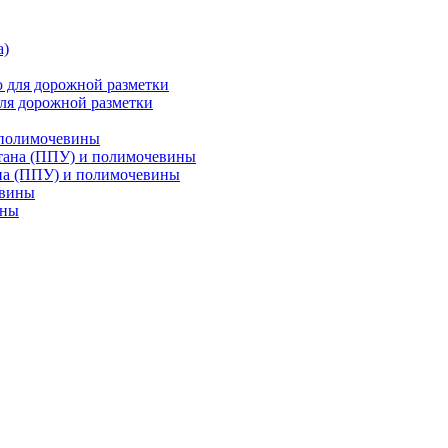
ля дорожной разметки
 полимочевины
на (ППУ) и полимочевины
ины