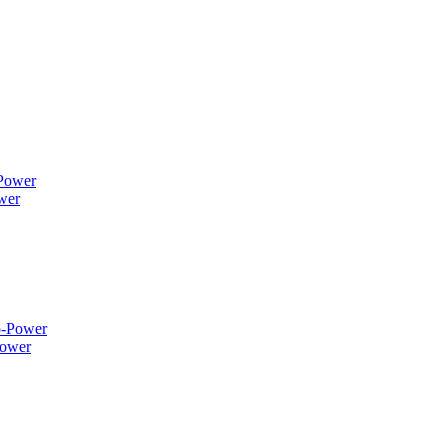
wer
ower