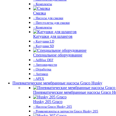
– Комплекты
Смазка
– Насосы для смазки
– Питстолеты для смазки
– Комплекты
Катушки для шлангов
– Катушки LD
– Катушки SD
Специальное оборудование
– AdBlue DEF
– Автожидкости
– Отработка
– Антикор
– APEX
Пневматические мембранные насосы Graco Husky
Пневматические мембранные насосы Graco H
Husky 205 Graco
– Насосы Graco Husky 205
– Ремкомплекты и запчасти Graco Husky 205