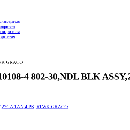
роизводителя
творителя
орителя
#TWK GRACO
010108-4 802-30,NDL BLK ASS