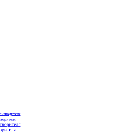
роизводителя
творителя
орителя