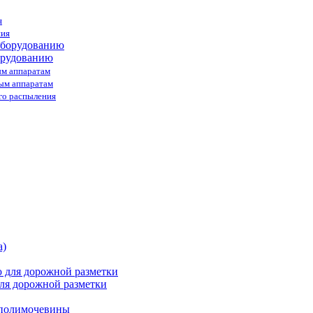
я
ния
орудованию
ым аппаратам
ным аппаратам
го распыления
ля дорожной разметки
 полимочевины