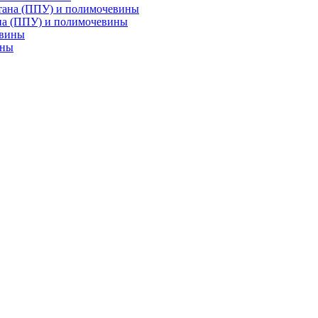
на (ППУ) и полимочевины
ины